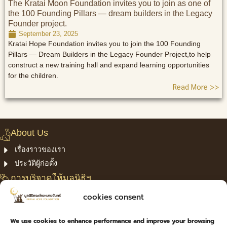
The Kratai Moon Foundation invites you to join as one of
the 100 Founding Pillars — dream builders in the Legacy
Founder project.
September 23, 2025
Kratai Hope Foundation invites you to join the 100 Founding
Pillars — Dream Builders in the Legacy Founder Project,to help
construct a new training hall and expand learning opportunities
for the children.
Read More >>
About Us
เรื่องราวของเรา
ประวัติผู้ก่อตั้ง
การบริจาคให้มูลนิธิฯ
โครงการของเรา
cookies consent
Confirm Payment
We use cookies to enhance performance and improve your browsing
privacy policy