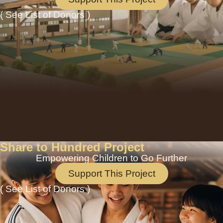
( See List of Donors )
Share to Hundred Project
Empowering Children to Go Further
Support This Project
( See List of Donors )