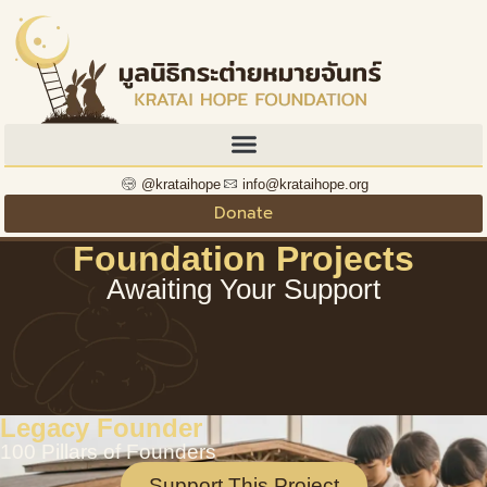
@krataihope
info@krataihope.org
Donate
Foundation Projects
Awaiting Your Support
Legacy Founder
100 Pillars of Founders
Support This Project