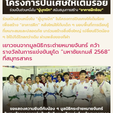
ร่วมเป็นส่วนหนึ่งใน “ผู้บุกเบิก” ในโครงการปันเศษให้เต็มร้อย
เพื่อสร้าง “อาคารฝึก” หลังใหม่ให้กับเด็ก ๆ มอบพื้นที่การเรียนรู้
ที่เหมาะสมและปลอดภัย มาร่วมสร้างสิ่งยิ่งใหญ่ เปลี่ยนชีวิตน้อง
ๆ ให้ไปได้ไกลกว่าเดิม ผ่านพลังของกีฬา
เยาวชนจากมูลนิธิกระต่ายหมายจันทร์ คว้า
รางวัลในการแข่งขันยูโด “มหาชัยเกมส์ 2568”
ที่สมุทรสาคร