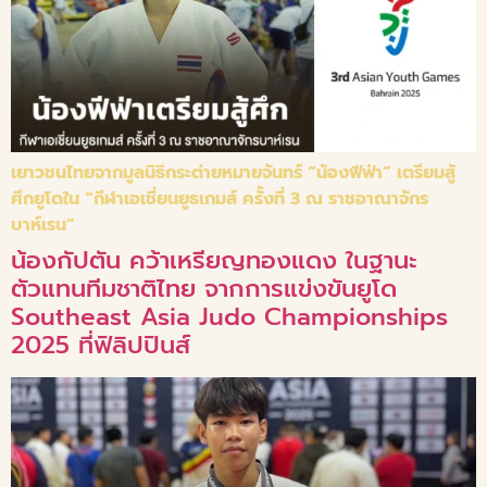
เยาวชนไทยจากมูลนิธิกระต่ายหมายจันทร์ “น้องฟีฟ่า” เตรียมสู้
ศึกยูโดใน “กีฬาเอเชี่ยนยูธเกมส์ ครั้งที่ 3 ณ ราชอาณาจักร
บาห์เรน”
น้องกัปตัน คว้าเหรียญทองแดง ในฐานะ
ตัวแทนทีมชาติไทย จากการแข่งขันยูโด
Southeast Asia Judo Championships
2025 ที่ฟิลิปปินส์