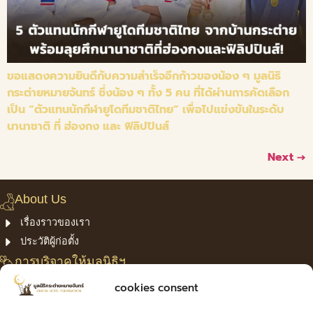
ขอแสดงความยินดีกับความสำเร็จอีกก้าวของน้อง ๆ มูลนิธิ
กระต่ายหมายจันทร์ ซึ่งน้อง ๆ ทั้ง 5 คน ที่ได้ผ่านการคัดเลือก
เป็น “ตัวแทนนักกีฬายูโดทีมชาติไทย” เพื่อไปแข่งขันในระดับ
นานาชาติ ที่ ฮ่องกง และ ฟิลิปปินส์
Next
→
About Us
เรื่องราวของเรา
ประวัติผู้ก่อตั้ง
การบริจาคให้มูลนิธิฯ
โครงการของเรา
cookies consent
Confirm Payment