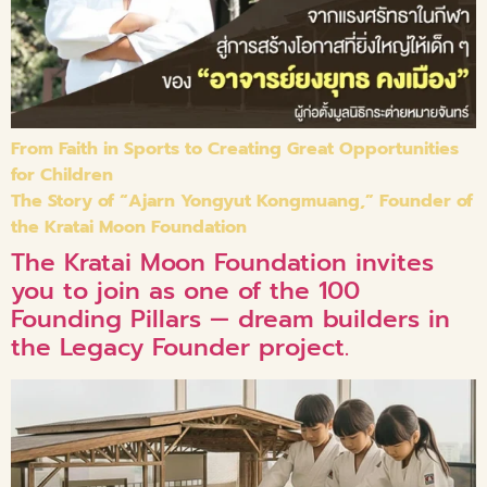
From Faith in Sports to Creating Great Opportunities
for Children
The Story of “Ajarn Yongyut Kongmuang,” Founder of
the Kratai Moon Foundation
The Kratai Moon Foundation invites
you to join as one of the 100
Founding Pillars — dream builders in
the Legacy Founder project.