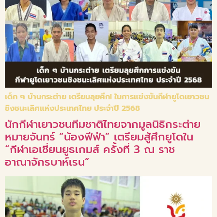
เด็ก ๆ บ้านกระต่าย เตรียมลุยศึก! ในการแข่งขันกีฬายูโดเยาวชน
ชิงชนะเลิศแห่งประเทศไทย ประจำปี 2568
นักกีฬาเยาวชนทีมชาติไทยจากมูลนิธิกระต่าย
หมายจันทร์ “น้องฟีฟ่า” เตรียมสู้ศึกยูโดใน
“กีฬาเอเชี่ยนยูธเกมส์ ครั้งที่ 3 ณ ราช
อาณาจักรบาห์เรน”