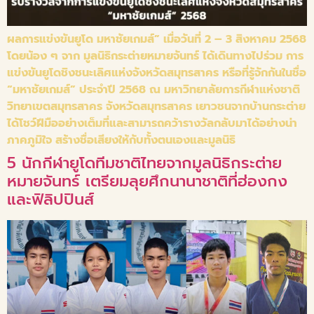
ผลการแข่งขันยูโด มหาชัยเกมส์” เมื่อวันที่ 2 – 3 สิงหาคม 2568
โดยน้อง ๆ จาก มูลนิธิกระต่ายหมายจันทร์ ได้เดินทางไปร่วม การ
แข่งขันยูโดชิงชนะเลิศแห่งจังหวัดสมุทรสาคร หรือที่รู้จักกันในชื่อ
“มหาชัยเกมส์” ประจำปี 2568 ณ มหาวิทยาลัยการกีฬาแห่งชาติ
วิทยาเขตสมุทรสาคร จังหวัดสมุทรสาคร เยาวชนจากบ้านกระต่าย
ได้โชว์ฝีมืออย่างเต็มที่และสามารถคว้ารางวัลกลับมาได้อย่างน่า
ภาคภูมิใจ สร้างชื่อเสียงให้กับทั้งตนเองและมูลนิธิ
5 นักกีฬายูโดทีมชาติไทยจากมูลนิธิกระต่าย
หมายจันทร์ เตรียมลุยศึกนานาชาติที่ฮ่องกง
และฟิลิปปินส์